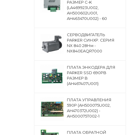
РАЗМЕР C-K
(LA469923U002,
AH500602U001,
AH463470U002) - 60
CЕРВОДВИГАТЕЛЬ
PARKER СИНХР. СЕРИЯ
NX 840 28Нм -
NX840EAQR7000
ПЛАТА ЭНКОДЕРА ДЛЯ
PARKER SSD 690PB
РАЗМЕР B
(AH467407U001)
ПЛАТА УПРАВЛЕНИЯ
590P (AH500075U002,
AH470372U002) -
AH500075T002-1
ПЛАТА ОБРАТНОЙ