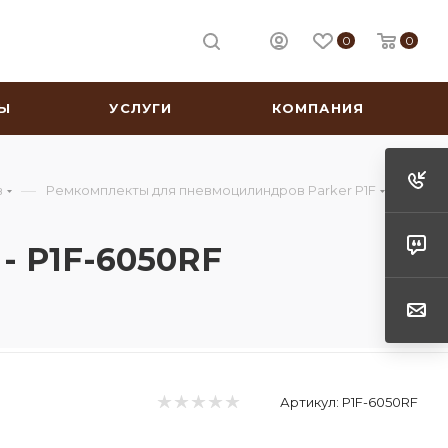
0
0
Ы
УСЛУГИ
КОМПАНИЯ
—
в
Ремкомплекты для пневмоцилиндров Parker P1F
 P1F-6050RF
Артикул:
P1F-6050RF