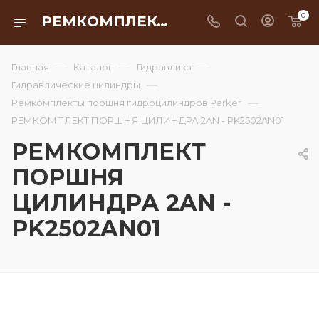
0
РЕМКОМПЛЕКТ ПОРШНЯ ЦИЛИНДРА 2AN - PK2502AN01
—
—
—
Главная
Каталог
Гидравлика
—
Гидравлические цилиндры
—
Ремкомплекты поршня гидроцилиндров Parker
РЕМКОМПЛЕКТ ПОРШНЯ ЦИЛИНДРА 2AN - PK2502AN01
РЕМКОМПЛЕКТ
ПОРШНЯ
ЦИЛИНДРА 2AN -
PK2502AN01