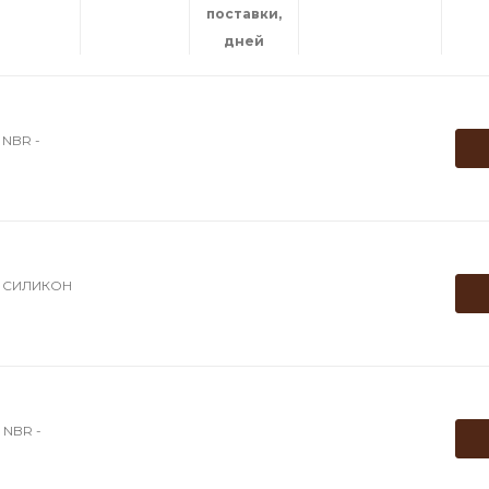
поставки,
дней
NBR -
0 СИЛИКОН
NBR -