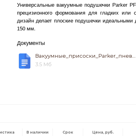
Универсальные вакуумные подушечки Parker P
прецизионного формования для гладких или с
дизайн делает плоские подушечки идеальными д
150 мм.
Документы
Вакуумные_присоски_Parker_пневматические.pdf
3.5 Мб
ристика
В наличии
Срок
Цена, руб.