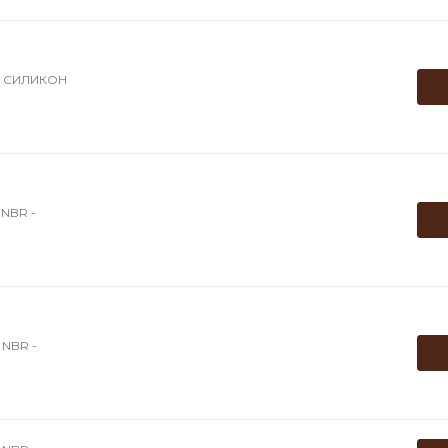
0 СИЛИКОН
NBR -
NBR -