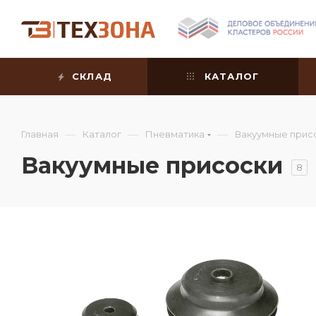
СКЛАД
КАТАЛОГ
—
—
—
Главная
Каталог
Пневматика
Вакуумные прис
Вакуумные присоски
8