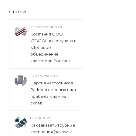
Статьи
23 февраля 2026
Компания ООО
«ТЕХЗОНА» вступила в
«Деловое
объединение
кластеров России»
10 августа 2022
Партия частотников
Parker и сменных плат
прибыла к нам на
склад
8 мая 2021
Как заказать трубные
крепления (зажимы)