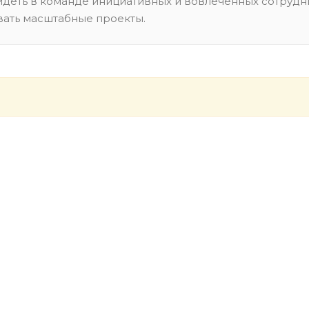
деть в команде инициативных и вовлеченных сотрудни
ать масштабные проекты.