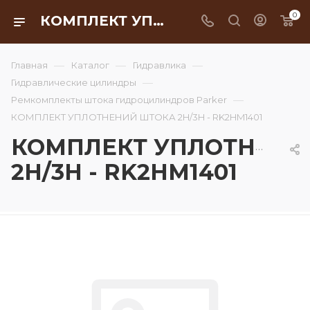
0
КОМПЛЕКТ УПЛОТНЕНИЙ ШТОКА 2H/3H - RK2HM1401
—
—
—
Главная
Каталог
Гидравлика
—
Гидравлические цилиндры
—
Ремкомплекты штока гидроцилиндров Parker
КОМПЛЕКТ УПЛОТНЕНИЙ ШТОКА 2H/3H - RK2HM1401
КОМПЛЕКТ УПЛОТНЕНИ
2H/3H - RK2HM1401