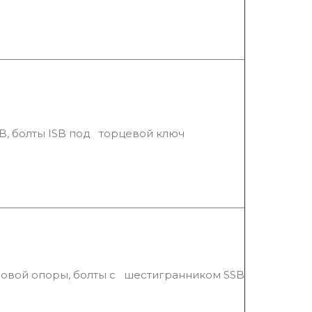
B, болты ISB под торцевой ключ
совой опоры, болты с шестигранником SSB