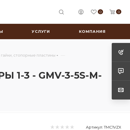
0
0
Ы
УСЛУГИ
КОМПАНИЯ
—
 гайки, стопорные пластины
 1-3 - GMV-3-5S-M-
Артикул:
TMC1VZX