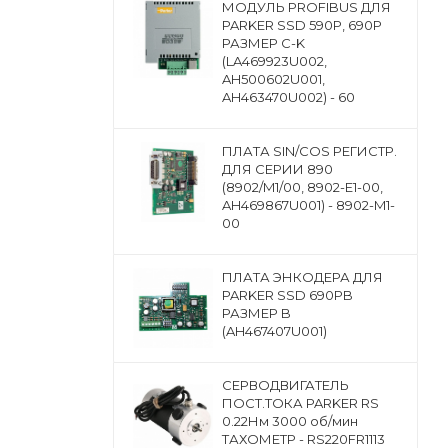
МОДУЛЬ PROFIBUS ДЛЯ
PARKER SSD 590P, 690P
РАЗМЕР C-K
(LA469923U002,
AH500602U001,
AH463470U002) - 60
ПЛАТА SIN/COS РЕГИСТР.
ДЛЯ СЕРИИ 890
(8902/M1/00, 8902-E1-00,
AH469867U001) - 8902-M1-
00
ПЛАТА ЭНКОДЕРА ДЛЯ
PARKER SSD 690PB
РАЗМЕР B
(AH467407U001)
CЕРВОДВИГАТЕЛЬ
ПОСТ.ТОКА PARKER RS
0.22Нм 3000 об/мин
ТАХОМЕТР - RS220FR1113