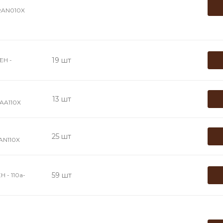
RAN010X
19 шт
Н -
13 шт
AA110X
25 шт
AN110X
59 шт
- 110a-