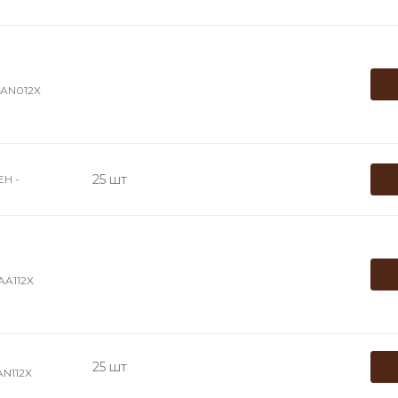
AN012X
25 шт
Н -
A112X
25 шт
N112X