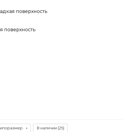
адкая поверхность
я поверхность
Типоразмер
В наличии (
25
)