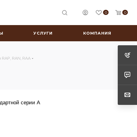
0
0
Ы
УСЛУГИ
КОМПАНИЯ
 RAP, RAN, RAA
дартной серии A