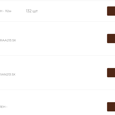
132 шт
- 112a-
RAA213.5X
RAN213.5X
ЕН -