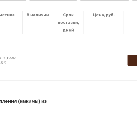
ристика
В наличии
Срок
Цена, руб.
поставки,
дней
101,8MM
.8X
пления (зажимы) из