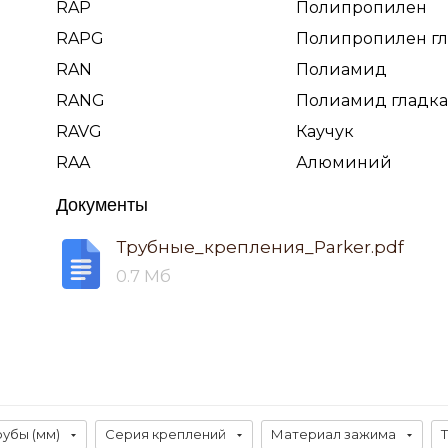
RAP
Полипропилен
RAPG
Полипропилен гл
RAN
Полиамид
RANG
Полиамид гладка
RAVG
Каучук
RAA
Алюминий
Документы
Трубные_крепления_Parker.pdf
0.7 Мб
рубы (мм)
Серия креплений
Материал зажима